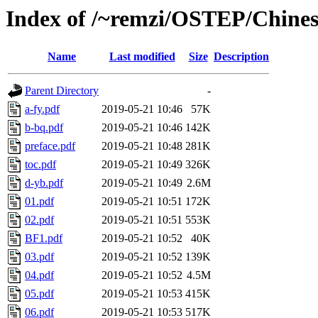
Index of /~remzi/OSTEP/Chines
Name
Last modified
Size
Description
Parent Directory
-
a-fy.pdf
2019-05-21 10:46
57K
b-bq.pdf
2019-05-21 10:46
142K
preface.pdf
2019-05-21 10:48
281K
toc.pdf
2019-05-21 10:49
326K
d-yb.pdf
2019-05-21 10:49
2.6M
01.pdf
2019-05-21 10:51
172K
02.pdf
2019-05-21 10:51
553K
BF1.pdf
2019-05-21 10:52
40K
03.pdf
2019-05-21 10:52
139K
04.pdf
2019-05-21 10:52
4.5M
05.pdf
2019-05-21 10:53
415K
06.pdf
2019-05-21 10:53
517K